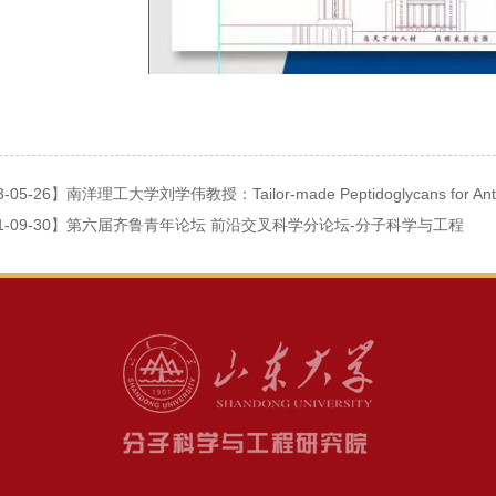
-05-26】南洋理工大学刘学伟教授：Tailor-made Peptidoglycans for Antimi
1-09-30】第六届齐鲁青年论坛 前沿交叉科学分论坛-分子科学与工程