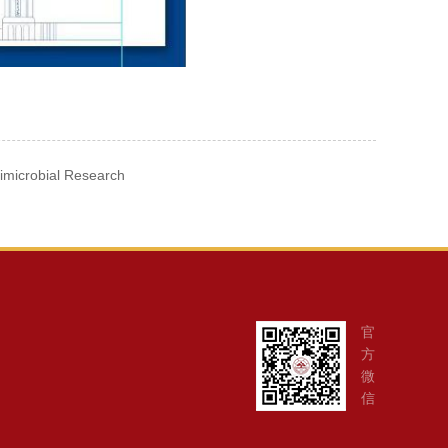
crobial Research
官
方
微
信