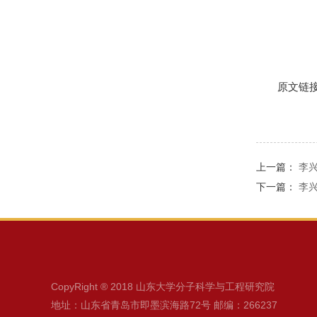
原文链接：h
上一篇：
李
下一篇：
李
CopyRight ® 2018 山东大学分子科学与工程研究院
地址：山东省青岛市即墨滨海路72号 邮编：266237