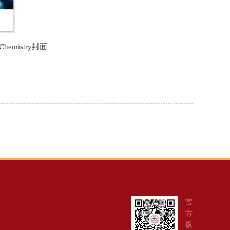
hemistry封面
官
方
微