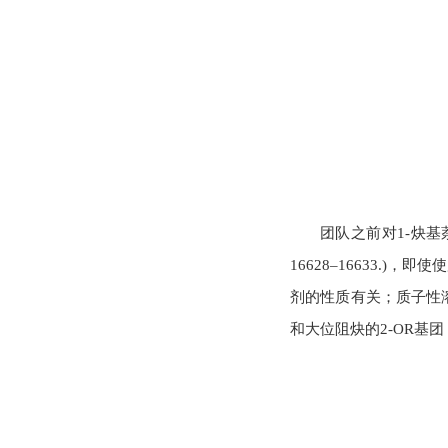
团队之前对1-炔基萘和芳烃的
16628–16633.
剂的性质有关；质子性溶
和大位阻炔的2-OR基