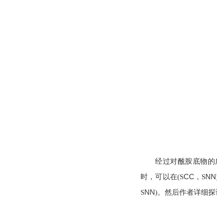
经过对酰胺底物的
CC
NN
时，可以在(S
，S
NN
S
)。然后作者详细