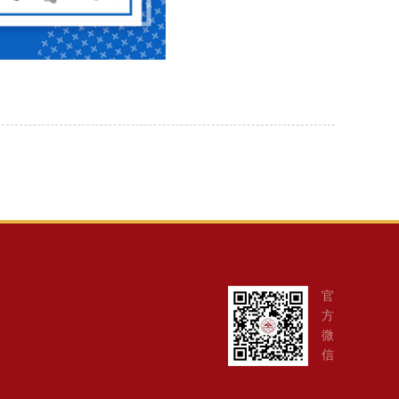
官
方
微
信