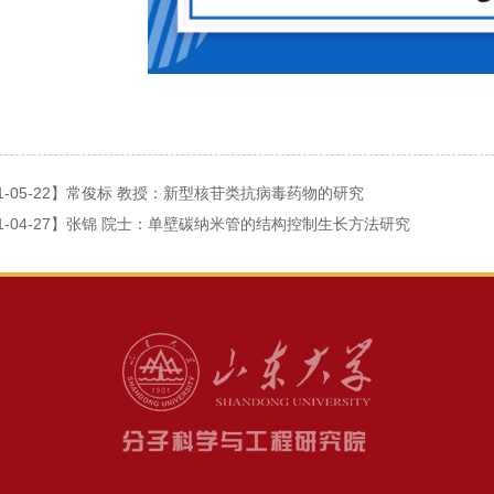
1-05-22】常俊标 教授：新型核苷类抗病毒药物的研究
1-04-27】张锦 院士：单壁碳纳米管的结构控制生长方法研究